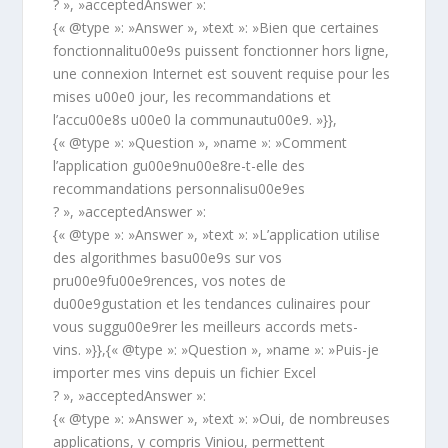
? », »acceptedAnswer »:
{« @type »: »Answer », »text »: »Bien que certaines
fonctionnalitu00e9s puissent fonctionner hors ligne,
une connexion Internet est souvent requise pour les
mises u00e0 jour, les recommandations et
l’accu00e8s u00e0 la communautu00e9. »}},
{« @type »: »Question », »name »: »Comment
l’application gu00e9nu00e8re-t-elle des
recommandations personnalisu00e9es
? », »acceptedAnswer »:
{« @type »: »Answer », »text »: »L’application utilise
des algorithmes basu00e9s sur vos
pru00e9fu00e9rences, vos notes de
du00e9gustation et les tendances culinaires pour
vous suggu00e9rer les meilleurs accords mets-
vins. »}},{« @type »: »Question », »name »: »Puis-je
importer mes vins depuis un fichier Excel
? », »acceptedAnswer »:
{« @type »: »Answer », »text »: »Oui, de nombreuses
applications, y compris Viniou, permettent