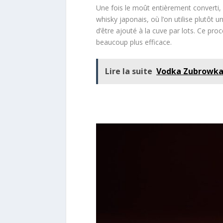
Une fois le moût entièrement converti, le
whisky japonais, où l’on utilise plutôt
d’être ajouté à la cuve par lots. Ce pr
beaucoup plus efficace.
Lire la suite
Vodka Zubrowka,