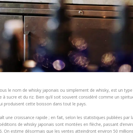
us le nom de whisky japonais ou simplement de whisky, est un type de
 à sucre et du riz. Bien qu’il soit souvent considéré comme un spiritu
qui produisent cette boisson dans tout le pays.
 une croissance rapide ; en fait, selon les statistiques publiées par la
péditions de whisky japonais sont montées en flèche, passant d’enviro
6. On estime désormais que les ventes atteindront environ 50 millions 