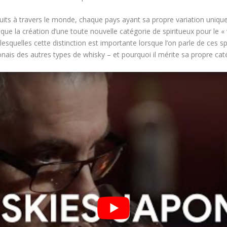
duits à travers le monde, chaque pays ayant sa propre variation unique
 que la création d’une toute nouvelle catégorie de spiritueux pour le «
lesquelles cette distinction est importante lorsque l’on parle de ces sp
ponais des autres types de whisky – et pourquoi il mérite sa propre cat